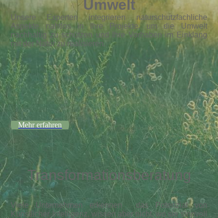
Umwelt
Unsere Experten integrieren naturschutzfachliche
Aspekte nahtlos in Ihre Projekte, um die Umwelt
nachhaltig zu schützen und Ihre Vorhaben im Einklang
mit der Natur zu realisieren.
Mehr erfahren
Transformationsberatung
Viele Unternehmen erkennen das Potenzial von
Künstlicher Intelligenz, wissen aber nicht
, wo sie sinnvoll