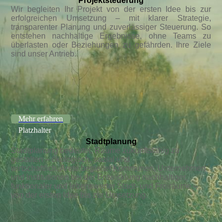
Projektsteuerung
Wir begleiten Ihr Projekt von der ersten Idee bis zur
erfolgreichen Umsetzung – mit klarer Strategie,
transparenter Planung und zuverlässiger Steuerung. So
entstehen nachhaltige Ergebnisse, ohne Teams zu
überlasten oder Beziehungen zu gefährden. Ihre Ziele
sind unser Antrieb.
Mehr erfahren
Platzhalter
Stadtplanung
Stadtplanung bedeutet, Räume zukunftsfähig zu
gestalten – ökologisch, sozial und
wirtschaftlich. Arete begleitet Kommunen, Unternehmen
und Institutionen bei der Entwicklung nachhaltiger,
funktionaler und lebenswerter Stadt- und Freiräume –
von der ersten Idee bis zur Umsetzung.