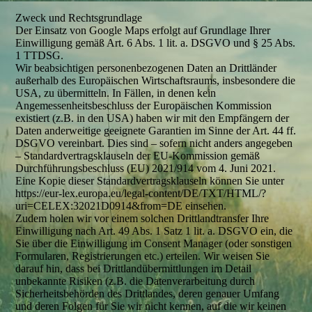
Zweck und Rechtsgrundlage
Der Einsatz von Google Maps erfolgt auf Grundlage Ihrer
Einwilligung gemäß Art. 6 Abs. 1 lit. a. DSGVO und § 25 Abs.
1 TTDSG.
Wir beabsichtigen personenbezogenen Daten an Drittländer
außerhalb des Europäischen Wirtschaftsraums, insbesondere die
USA, zu übermitteln. In Fällen, in denen kein
Angemessenheitsbeschluss der Europäischen Kommission
existiert (z.B. in den USA) haben wir mit den Empfängern der
Daten anderweitige geeignete Garantien im Sinne der Art. 44 ff.
DSGVO vereinbart. Dies sind – sofern nicht anders angegeben
– Standardvertragsklauseln der EU-Kommission gemäß
Durchführungsbeschluss (EU) 2021/914 vom 4. Juni 2021.
Eine Kopie dieser Standardvertragsklauseln können Sie unter
https://eur-lex.europa.eu/legal-content/DE/TXT/HTML/?
uri=CELEX:32021D0914&from=DE einsehen.
Zudem holen wir vor einem solchen Drittlandtransfer Ihre
Einwilligung nach Art. 49 Abs. 1 Satz 1 lit. a. DSGVO ein, die
Sie über die Einwilligung im Consent Manager (oder sonstigen
Formularen, Registrierungen etc.) erteilen. Wir weisen Sie
darauf hin, dass bei Drittlandübermittlungen im Detail
unbekannte Risiken (z.B. die Datenverarbeitung durch
Sicherheitsbehörden des Drittlandes, deren genauer Umfang
und deren Folgen für Sie wir nicht kennen, auf die wir keinen