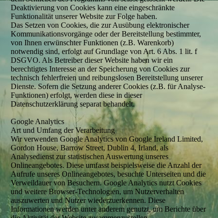
Deaktivierung von Cookies kann eine eingeschränkte
Funktionalität unserer Website zur Folge haben.
Das Setzen von Cookies, die zur Ausübung elektronischer
Kommunikationsvorgänge oder der Bereitstellung bestimmter,
von Ihnen erwünschter Funktionen (z.B. Warenkorb)
notwendig sind, erfolgt auf Grundlage von Art. 6 Abs. 1 lit. f
DSGVO. Als Betreiber dieser Website haben wir ein
berechtigtes Interesse an der Speicherung von Cookies zur
technisch fehlerfreien und reibungslosen Bereitstellung unserer
Dienste. Sofern die Setzung anderer Cookies (z.B. für Analyse-
Funktionen) erfolgt, werden diese in dieser
Datenschutzerklärung separat behandelt.
Google Analytics
Art und Umfang der Verarbeitung
Wir verwenden Google Analytics von Google Ireland Limited,
Gordon House, Barrow Street, Dublin 4, Irland, als
Analysedienst zur statistischen Auswertung unseres
Onlineangebotes. Diese umfasst beispielsweise die Anzahl der
Aufrufe unseres Onlineangebotes, besuchte Unterseiten und die
Verweildauer von Besuchern. Google Analytics nutzt Cookies
und weitere Browser-Technologien, um Nutzerverhalten
auszuwerten und Nutzer wiederzuerkennen. Diese
Informationen werden unter anderem genutzt, um Berichte über
die Aktivität der Website zusammenzustellen.