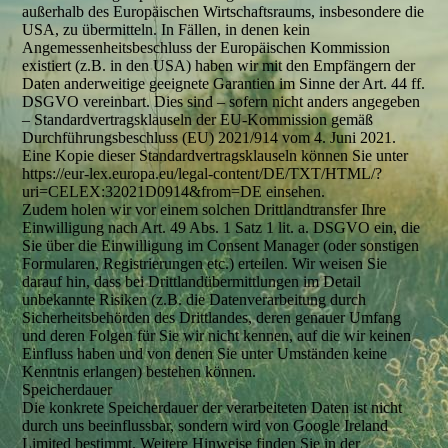
außerhalb des Europäischen Wirtschaftsraums, insbesondere die
USA, zu übermitteln. In Fällen, in denen kein
Angemessenheitsbeschluss der Europäischen Kommission
existiert (z.B. in den USA) haben wir mit den Empfängern der
Daten anderweitige geeignete Garantien im Sinne der Art. 44 ff.
DSGVO vereinbart. Dies sind – sofern nicht anders angegeben
– Standardvertragsklauseln der EU-Kommission gemäß
Durchführungsbeschluss (EU) 2021/914 vom 4. Juni 2021.
Eine Kopie dieser Standardvertragsklauseln können Sie unter
https://eur-lex.europa.eu/legal-content/DE/TXT/HTML/?
uri=CELEX:32021D0914&from=DE einsehen.
Zudem holen wir vor einem solchen Drittlandtransfer Ihre
Einwilligung nach Art. 49 Abs. 1 Satz 1 lit. a. DSGVO ein, die
Sie über die Einwilligung im Consent Manager (oder sonstigen
Formularen, Registrierungen etc.) erteilen. Wir weisen Sie
darauf hin, dass bei Drittlandübermittlungen im Detail
unbekannte Risiken (z.B. die Datenverarbeitung durch
Sicherheitsbehörden des Drittlandes, deren genauer Umfang
und deren Folgen für Sie wir nicht kennen, auf die wir keinen
Einfluss haben und von denen Sie unter Umständen keine
Kenntnis erlangen) bestehen können.
Speicherdauer
Die konkrete Speicherdauer der verarbeiteten Daten ist nicht
durch uns beeinflussbar, sondern wird von Google Ireland
Limited bestimmt. Weitere Hinweise finden Sie in der