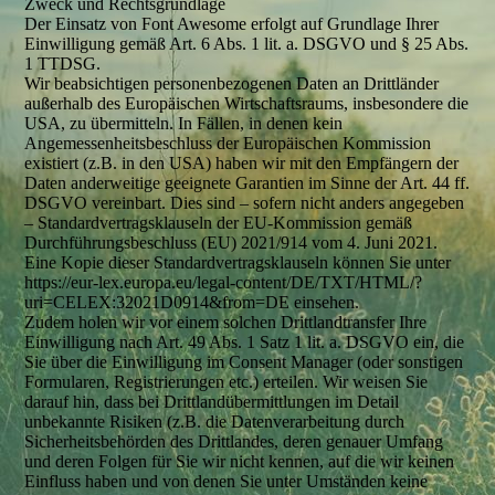
Zweck und Rechtsgrundlage
Der Einsatz von Font Awesome erfolgt auf Grundlage Ihrer
Einwilligung gemäß Art. 6 Abs. 1 lit. a. DSGVO und § 25 Abs.
1 TTDSG.
Wir beabsichtigen personenbezogenen Daten an Drittländer
außerhalb des Europäischen Wirtschaftsraums, insbesondere die
USA, zu übermitteln. In Fällen, in denen kein
Angemessenheitsbeschluss der Europäischen Kommission
existiert (z.B. in den USA) haben wir mit den Empfängern der
Daten anderweitige geeignete Garantien im Sinne der Art. 44 ff.
DSGVO vereinbart. Dies sind – sofern nicht anders angegeben
– Standardvertragsklauseln der EU-Kommission gemäß
Durchführungsbeschluss (EU) 2021/914 vom 4. Juni 2021.
Eine Kopie dieser Standardvertragsklauseln können Sie unter
https://eur-lex.europa.eu/legal-content/DE/TXT/HTML/?
uri=CELEX:32021D0914&from=DE einsehen.
Zudem holen wir vor einem solchen Drittlandtransfer Ihre
Einwilligung nach Art. 49 Abs. 1 Satz 1 lit. a. DSGVO ein, die
Sie über die Einwilligung im Consent Manager (oder sonstigen
Formularen, Registrierungen etc.) erteilen. Wir weisen Sie
darauf hin, dass bei Drittlandübermittlungen im Detail
unbekannte Risiken (z.B. die Datenverarbeitung durch
Sicherheitsbehörden des Drittlandes, deren genauer Umfang
und deren Folgen für Sie wir nicht kennen, auf die wir keinen
Einfluss haben und von denen Sie unter Umständen keine