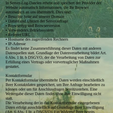
In Server-Log-Dateien erhebt und speichert der Provider der
Website automatisch Informationen, die Ihr Browser
automatisch an uns übermittelt. Dies sind:
• Besuchte Seite auf unserer Domain
• Datum und Uhrzeit der Serveranfrage
• Browsertyp und Browserversion
• Verwendetes Betriebssystem
• Referrer URL
• Hostname des zugreifenden Rechners
• IP-Adresse
Es findet keine Zusammenführung dieser Daten mit anderen
Datenquellen statt. Grundlage der Datenverarbeitung bildet Art.
6 Abs. 1 lit. b DSGVO, der die Verarbeitung von Daten zur
Erfüllung eines Vertrags oder vorvertraglicher Maßnahmen
gestattet.
Kontaktformular
Per Kontaktformular übermittelte Daten werden einschließlich
Ihrer Kontaktdaten gespeichert, um Ihre Anfrage bearbeiten zu
können oder um für Anschlussfragen bereitzustehen. Eine
Weitergabe dieser Daten findet ohne Ihre Einwilligung nicht
statt.
Die Verarbeitung der in das Kontaktformular eingegebenen
Daten erfolgt ausschließlich auf Grundlage Ihrer Einwilligung
(Art. 6 Abs. 1 lit. a DSGVO). Ein Widerruf Ihrer bereits