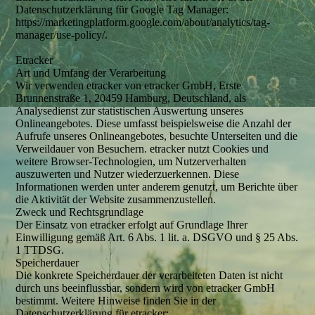
Datenschutzerklärung für Google Tag Manager:
https://marketingplatform.google.com/about/analytics/tag-
manager/use-policy/.
Etracker
Art und Umfang der Verarbeitung
Wir verwenden etracker von etracker GmbH, Erste
Brunnenstraße 1, 20459 Hamburg, Deutschland, als
Analysedienst zur statistischen Auswertung unseres
Onlineangebotes. Diese umfasst beispielsweise die Anzahl der
Aufrufe unseres Onlineangebotes, besuchte Unterseiten und die
Verweildauer von Besuchern. etracker nutzt Cookies und
weitere Browser-Technologien, um Nutzerverhalten
auszuwerten und Nutzer wiederzuerkennen. Diese
Informationen werden unter anderem genutzt, um Berichte über
die Aktivität der Website zusammenzustellen.
Zweck und Rechtsgrundlage
Der Einsatz von etracker erfolgt auf Grundlage Ihrer
Einwilligung gemäß Art. 6 Abs. 1 lit. a. DSGVO und § 25 Abs.
1 TTDSG.
Speicherdauer
Die konkrete Speicherdauer der verarbeiteten Daten ist nicht
durch uns beeinflussbar, sondern wird von etracker GmbH
bestimmt. Weitere Hinweise finden Sie in der
Datenschutzerklärung für etracker: