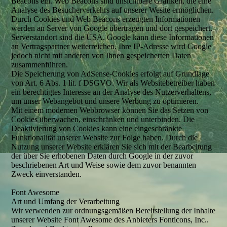
Beacons ein. Web Beacons sind unsichtbare Grafiken, die eine
Analyse des Besucherverkehrs auf unserer Wesite ermöglichen.
Durch Cookies und Web Beacons erzeugten Informationen
werden an Server von Google übertragen und dort gespeichert.
Serverstandort sind die USA. Google kann diese Informationen
an Vertragspartner weiterreichen. Ihre IP-Adresse wird Google
jedoch nicht mit anderen von Ihnen gespeicherten Daten
zusammenführen.
Die Speicherung von AdSense-Cookies erfolgt auf Grundlage
von Art. 6 Abs. 1 lit. f DSGVO. Wir als Websitebetreiber haben
ein berechtigtes Interesse an der Analyse des Nutzerverhaltens,
um unser Webangebot und unsere Werbung zu optimieren.
Mit einem modernen Webbrowser können Sie das Setzen von
Cookies überwachen, einschränken und unterbinden. Die
Deaktivierung von Cookies kann eine eingeschränkte
Funktionalität unserer Website zur Folge haben. Durch die
Nutzung unserer Website erklären Sie sich mit der Bearbeitung
der über Sie erhobenen Daten durch Google in der zuvor
beschriebenen Art und Weise sowie dem zuvor benannten
Zweck einverstanden.
Font Awesome
Art und Umfang der Verarbeitung
Wir verwenden zur ordnungsgemäßen Bereitstellung der Inhalte
unserer Website Font Awesome des Anbieters Fonticons, Inc..