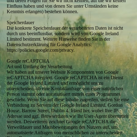
und deren Folgen für Sie wir nicht kennen, auf die wir keinen
Einfluss haben und von denen Sie unter Umständen keine
Kenntnis erlangen) bestehen können.
Speicherdauer
Die konkrete Speicherdauer der verarbeiteten Daten ist nicht
durch uns beeinflussbar, sondern wird von Google Ireland
Limited bestimmt. Weitere Hinweise finden Sie in der
Datenschutzerklärung für Google Analytics:
https://policies.google.com/privacy.
Google reCAPTCHA
Art und Umfang der Verarbeitung
Wir haben auf unserer Website Komponenten von Google
reCAPTCHA integriert. Google reCAPTCHA ist ein Dienst
der Google Ireland Limited und ermöglicht uns zu
unterscheiden, ob eine Kontaktanfrage von einer natürlichen
Person stammt oder automatisiert mittels eines Programmes
geschieht. Wenn Sie auf diese Inhalte zugreifen, stellen Sie eine
Verbindung zu Servern der Google Ireland Limited, Gordon
House, Barrow Street, Dublin 4, Irland her, wobei Ihre IP-
Adresse und ggf. Browserdaten wie Ihr User-Agent übermittelt
werden. Desweiteren zeichnet Google reCAPTCHA die
Verweildauer und Mausbewegungen des Nutzers auf, um
automatisierte Anfragen von menschlichen zu unterscheiden.