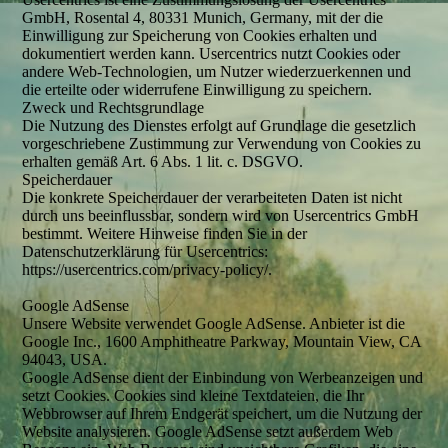
GmbH, Rosental 4, 80331 Munich, Germany, mit der die
Einwilligung zur Speicherung von Cookies erhalten und
dokumentiert werden kann. Usercentrics nutzt Cookies oder
andere Web-Technologien, um Nutzer wiederzuerkennen und
die erteilte oder widerrufene Einwilligung zu speichern.
Zweck und Rechtsgrundlage
Die Nutzung des Dienstes erfolgt auf Grundlage die gesetzlich
vorgeschriebene Zustimmung zur Verwendung von Cookies zu
erhalten gemäß Art. 6 Abs. 1 lit. c. DSGVO.
Speicherdauer
Die konkrete Speicherdauer der verarbeiteten Daten ist nicht
durch uns beeinflussbar, sondern wird von Usercentrics GmbH
bestimmt. Weitere Hinweise finden Sie in der
Datenschutzerklärung für Usercentrics:
https://usercentrics.com/privacy-policy/.
Google AdSense
Unsere Website verwendet Google AdSense. Anbieter ist die
Google Inc., 1600 Amphitheatre Parkway, Mountain View, CA
94043, USA.
Google AdSense dient der Einbindung von Werbeanzeigen und
setzt Cookies. Cookies sind kleine Textdateien, die Ihr
Webbrowser auf Ihrem Endgerät speichert, um die Nutzung der
Website analysieren. Google AdSense setzt außerdem Web