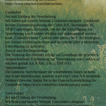
https://www.etracker.com/datenschutz/.
Cookiebot
Art und Umfang der Verarbeitung
Wir haben auf unserer Website Cookiebot integriert. Cookiebot
ist eine Zustimmungslösung der Cybot A/S, Havnegade 39,
1058 Copenhagen, Denmark, mit der die Einwilligung zur
Speicherung von Cookies erhalten und dokumentiert werden
kann. Cookiebot nutzt Cookies oder andere Web-Technologien,
um Nutzer wiederzuerkennen und die erteilte oder widerrufene
Einwilligung zu speichern.
Zweck und Rechtsgrundlage
Die Nutzung des Dienstes erfolgt auf Grundlage die gesetzlich
vorgeschriebene Zustimmung zur Verwendung von Cookies zu
erhalten gemäß Art. 6 Abs. 1 lit. c. DSGVO.
Speicherdauer
Die konkrete Speicherdauer der verarbeiteten Daten ist nicht
durch uns beeinflussbar, sondern wird von Cybot A/S bestimmt.
Weitere Hinweise finden Sie in der Datenschutzerklärung für
Cookiebot: https://www.cookiebot.com/de/privacy-policy/.
Usercentrics
Art und Umfang der Verarbeitung
Wir haben auf unserer Website Usercentrics integriert.
Usercentrics ist eine Zustimmungslösung der Usercentrics