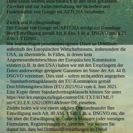
Diese Daten werden ausschließlich zu den oben genannten
Zwecken und zur Aufrechterhaltung der Sicherheit und
Funktionalität von Google reCAPTCHA verarbeitet.
Zweck und Rechtsgrundlage
Der Einsatz von Google reCAPTCHA erfolgt auf Grundlage
Ihrer Einwilligung gemäß Art. 6 Abs. 1 lit. a. DSGVO und § 25
Abs. 1 TTDSG
Wir beabsichtigen personenbezogenen Daten an Drittländer
außerhalb des Europäischen Wirtschaftsraums, insbesondere die
USA, zu übermitteln. In Fällen, in denen kein
Angemessenheitsbeschluss der Europäischen Kommission
existiert (z.B. in den USA) haben wir mit den Empfängern der
Daten anderweitige geeignete Garantien im Sinne der Art. 44 ff.
DSGVO vereinbart. Dies sind – sofern nicht anders angegeben
– Standardvertragsklauseln der EU-Kommission gemäß
Durchführungsbeschluss (EU) 2021/914 vom 4. Juni 2021.
Eine Kopie dieser Standardvertragsklauseln können Sie unter
https://eur-lex.europa.eu/legal-content/DE/TXT/HTML/?
uri=CELEX:32021D0914&from=DE einsehen.
Zudem holen wir vor einem solchen Drittlandtransfer Ihre
Einwilligung nach Art. 49 Abs. 1 Satz 1 lit. a. DSGVO ein, die
Sie über die Einwilligung im Consent Manager (oder sonstigen
Formularen, Registrierungen etc.) erteilen. Wir weisen Sie
darauf hin, dass bei Drittlandübermittlungen im Detail