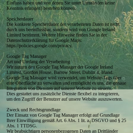
Einfluss haben und von denen Sie unter Umständen keine
Kenntnis erlangen) bestehen können.
Speicherdauer
Die konkrete Speicherdauer der verarbeiteten Daten ist nicht
durch uns beeinflussbar, sondern wird von Google Ireland
Limited bestimmt. Weitere Hinweise finden Sie in der
Datenschutzerklärung für Google Maps:
https://policies.google.com/privacy.
Google Tag Manager
Art und Umfang der Verarbeitung
Wir nutzen den Google Tag Manager der Google Ireland
Limited, Gordon House, Barrow Street, Dublin 4, Irland.
Google Tag Manager wird verwendet, um Website-Tags über
eine Oberfläche zu verwalten und ermöglicht es uns, die genaue
Integration von Diensten auf unserer Website zu steuern.
Dies gestattet uns zusätzliche Dienste flexibel zu integrieren,
um den Zugriff der Benutzer auf unsere Website auszuwerten.
Zweck und Rechtsgrundlage
Der Einsatz von Google Tag Manager erfolgt auf Grundlage
Ihrer Einwilligung gemäß Art. 6 Abs. 1 lit. a. DSGVO und § 25
Abs. 1 TTDSG.
Wir beabsichtigen personenbezogenen Daten an Drittländer