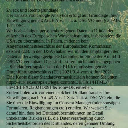
Zweck und Rechtsgrundlage
Der Einsatz von Google Analytics erfolgt auf Grundlage Ihrer
Einwilligung gemäß Art. 6 Abs. 1 lit. a. DSGVO und § 25 Abs.
1 TTDSG.
Wir beabsichtigen personenbezogenen Daten an Drittländer
außerhalb des Europäischen Wirtschaftsraums, insbesondere die
USA, zu übermitteln. In Fällen, in denen kein
Angemessenheitsbeschluss der Europäischen Kommission
existiert (z.B. in den USA) haben wir mit den Empfängern der
Daten anderweitige geeignete Garantien im Sinne der Art. 44 ff.
DSGVO vereinbart. Dies sind – sofern nicht anders angegeben
– Standardvertragsklauseln der EU-Kommission gemäß
Durchführungsbeschluss (EU) 2021/914 vom 4. Juni 2021.
Eine Kopie dieser Standardvertragsklauseln können Sie unter
https://eur-lex.europa.eu/legal-content/DE/TXT/HTML/?
uri=CELEX:32021D0914&from=DE einsehen.
Zudem holen wir vor einem solchen Drittlandtransfer Ihre
Einwilligung nach Art. 49 Abs. 1 Satz 1 lit. a. DSGVO ein, die
Sie über die Einwilligung im Consent Manager (oder sonstigen
Formularen, Registrierungen etc.) erteilen. Wir weisen Sie
darauf hin, dass bei Drittlandübermittlungen im Detail
unbekannte Risiken (z.B. die Datenverarbeitung durch
Sicherheitsbehörden des Drittlandes, deren genauer Umfang