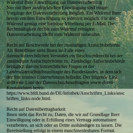
Widerruf Ihrer Einwilligung zur Datenverarbeitung
Nur mit Ihrer ausdrücklichen Einwilligung sind einige
Vorgänge der Datenverarbeitung möglich. Ein Widerruf Ihrer
bereits erteilten Einwilligung ist jederzeit möglich. Für den
Widerruf genügt eine formlose Mitteilung per E-Mail. Die
Rechtmäßigkeit der bis zum Widerruf erfolgten
Datenverarbeitung bleibt vom Widerruf unberührt.
Recht auf Beschwerde bei der zuständigen Aufsichtsbehörde
Als Betroffener steht Ihnen im Falle eines
datenschutzrechtlichen Verstoßes ein Beschwerderecht bei der
zuständigen Aufsichtsbehörde zu. Zuständige Aufsichtsbehörde
bezüglich datenschutzrechtlicher Fragen ist der
Landesdatenschutzbeauftragte des Bundeslandes, in dem sich
der Sitz unseres Unternehmens befindet. Der folgende Link
stellt eine Liste der Datenschutzbeauftragten sowie deren
Kontaktdaten bereit:
https://www.bfdi.bund.de/DE/Infothek/Anschriften_Links/ansc
hriften_links-node.html.
Recht auf Datenübertragbarkeit
Ihnen steht das Recht zu, Daten, die wir auf Grundlage Ihrer
Einwilligung oder in Erfüllung eines Vertrags automatisiert
verarbeiten, an sich oder an Dritte aushändigen zu lassen. Die
Bereitstellung erfolgt in einem maschinenlesbaren Format.