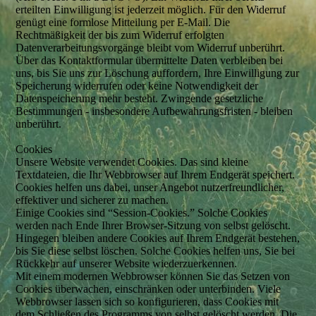
erteilten Einwilligung ist jederzeit möglich. Für den Widerruf
genügt eine formlose Mitteilung per E-Mail. Die
Rechtmäßigkeit der bis zum Widerruf erfolgten
Datenverarbeitungsvorgänge bleibt vom Widerruf unberührt.
Über das Kontaktformular übermittelte Daten verbleiben bei
uns, bis Sie uns zur Löschung auffordern, Ihre Einwilligung zur
Speicherung widerrufen oder keine Notwendigkeit der
Datenspeicherung mehr besteht. Zwingende gesetzliche
Bestimmungen - insbesondere Aufbewahrungsfristen - bleiben
unberührt.
Cookies
Unsere Website verwendet Cookies. Das sind kleine
Textdateien, die Ihr Webbrowser auf Ihrem Endgerät speichert.
Cookies helfen uns dabei, unser Angebot nutzerfreundlicher,
effektiver und sicherer zu machen.
Einige Cookies sind “Session-Cookies.” Solche Cookies
werden nach Ende Ihrer Browser-Sitzung von selbst gelöscht.
Hingegen bleiben andere Cookies auf Ihrem Endgerät bestehen,
bis Sie diese selbst löschen. Solche Cookies helfen uns, Sie bei
Rückkehr auf unserer Website wiederzuerkennen.
Mit einem modernen Webbrowser können Sie das Setzen von
Cookies überwachen, einschränken oder unterbinden. Viele
Webbrowser lassen sich so konfigurieren, dass Cookies mit
dem Schließen des Programms von selbst gelöscht werden. Die